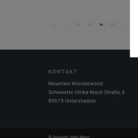
«
‹
12
13
14
15
›
KONTAKT
Mountain Wonderworld
Schwester-Ulrika-Nisch Straße, 6
89619 Unterstadion
© Copyright - Marc Manz