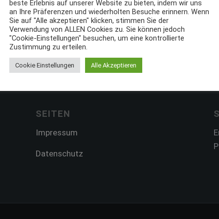
beste Erlebnis auf unserer Website zu bieten, indem wir uns
displayed for search results
an Ihre Präferenzen und wiederholten Besuche erinnern. Wenn
Sie auf "Alle akzeptieren" klicken, stimmen Sie der
Verwendung von ALLEN Cookies zu. Sie können jedoch
"Cookie-Einstellungen" besuchen, um eine kontrollierte
Zustimmung zu erteilen.
Cookie Einstellungen
Alle Akzeptieren
SEITEN
Impressum
E
P
Datenschutz