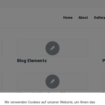
Home
About
Gallery
Blog Elements
P
Mountain Wonderworld
B
This is a Page excerpt. It will be
Wir verwenden Cookies auf unserer Website, um Ihnen das